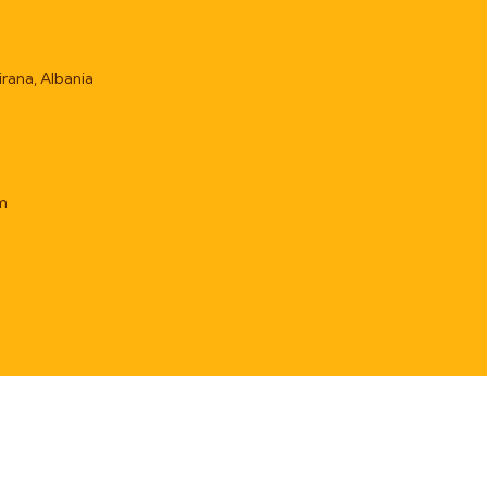
irana, Albania
m