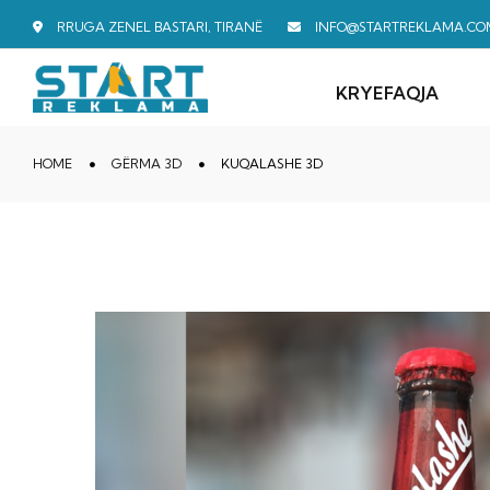
RRUGA ZENEL BASTARI, TIRANË
INFO@STARTREKLAMA.CO
KRYEFAQJA
HOME
GËRMA 3D
KUQALASHE 3D