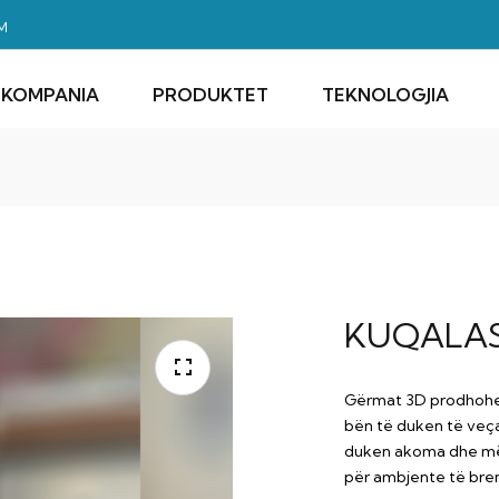
M
KOMPANIA
PRODUKTET
TEKNOLOGJIA
KUQALAS
Gërmat 3D prodhohen
bën të duken të veçan
duken akoma dhe më
për ambjente të br