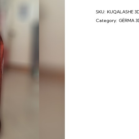
SKU:
KUQALASHE 3
Category:
GËRMA 3