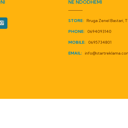
NI
NE NDODHEMI
STORE:
Rruga Zenel Bastari, T
PHONE:
0694093140
MOBILE:
0695734801
EMAIL:
info@startreklama.co