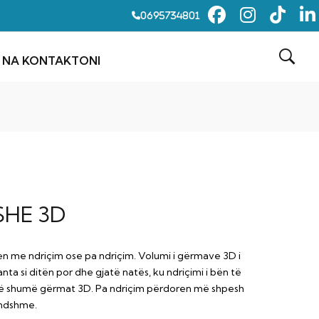
0695734801
NA KONTAKTONI
HE 3D
 me ndriçim ose pa ndriçim. Volumi i gërmave 3D i
ta si ditën por dhe gjatë natës, ku ndriçimi i bën të
 shumë gërmat 3D. Pa ndriçim përdoren më shpesh
endshme.