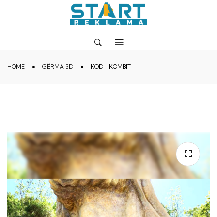
HOME
GËRMA 3D
KODI I KOMBIT