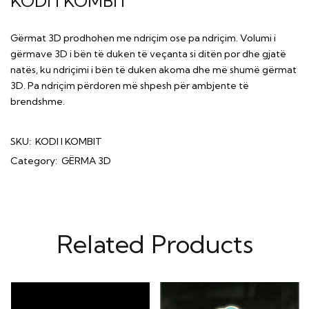
KODI I KOMBIT
Gërmat 3D prodhohen me ndriçim ose pa ndriçim. Volumi i
gërmave 3D i bën të duken të veçanta si ditën por dhe gjatë
natës, ku ndriçimi i bën të duken akoma dhe më shumë gërmat
3D. Pa ndriçim përdoren më shpesh për ambjente të
brendshme.
SKU:
KODI I KOMBIT
Category:
GËRMA 3D
Related Products