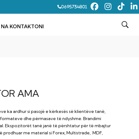
0695734801
NA KONTAKTONI
TOR AMA
ve ka ardhur si pasojë e kërkesës së klientëve tanë,
ë formateve dhe përmasave të ndyshme. Brandimi
l. Ekspozitorët tanë janë të përshtatur për të mbajtur
ë prodhuar me material si Forex, Multistrade, MDF,