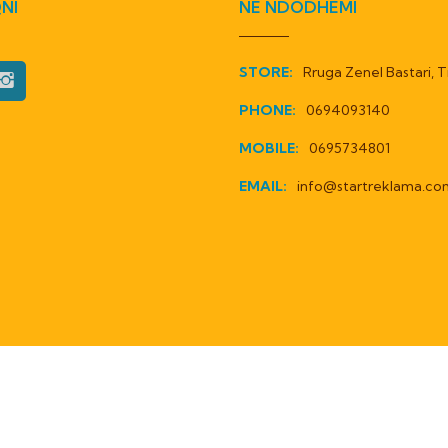
NI
NE NDODHEMI
STORE:
Rruga Zenel Bastari, T
PHONE:
0694093140
MOBILE:
0695734801
EMAIL:
info@startreklama.co