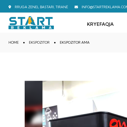
RRUGA ZENEL BASTARI, TIRANË
INFO@STARTREKLAMA.CO
KRYEFAQJA
HOME
EKSPOZITOR
EKSPOZITOR AMA