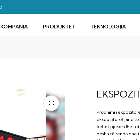
M
KOMPANIA
PRODUKTET
TEKNOLOGJIA
EKSPOZI
Prodhimi i expozitore
ekspozitorët janë t
bëhet pjesor dhe tota
pesha të rënda dhe t