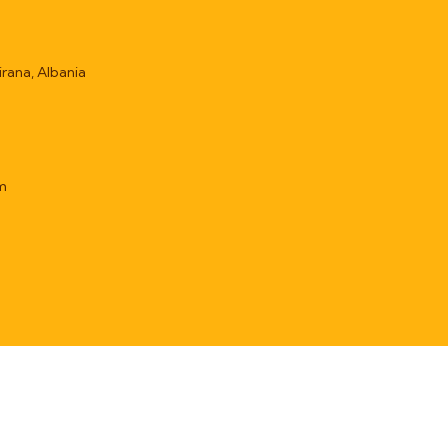
irana, Albania
m