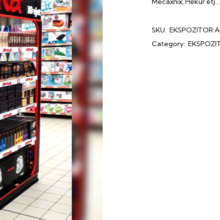
Mecaxnix, Hekur etj…
SKU:
EKSPOZITOR 
Category:
EKSPOZI