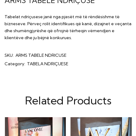
ARMS TABELË NDRIÇUSE
Tabelat ndriçusese janë nga pjesët më të rëndësishme të
bizneseve. Përveç rolit identifikues që kanë, dizajnet e veçanta
dhe shumëngjyrëshe që ofrojnë tërheqin vëmendjen e
klientëve dhe ju bëjnë konkurues.
SKU:
ARMS TABELE NDRICUSE
Category:
TABELA NDRIÇUESE
Related Products